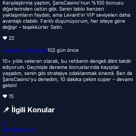
Karşılaştırma yaptım, ŞansCasino'nun %100 bonusu
diğerlerinden üstün gibi. Senin tablo benzeri
yaklaşımların faydalı, ama Levant'ın VIP seviyeleri daha
avantajlı olabilir. Farklı düşünüyorum, her siteye göre
değişir – teşekkürler Selin.
❤️
22
H
HakanEryilmaz_izm
102 gün önce
10+ yıllık veteran olarak, bu rehberin dengeli dilini takdir
ediyorum. Geçmişte deneme bonuslarında kayıplar
yaşadım, senin gibi stratejiye odaklanmak önemli. Ben de
ŞansCasino'yu denedim, 10 dakika çekim süper – devamı
gelsin!
❤️
15
📌 İlgili Konular
S
SelinDemir_34