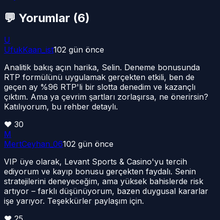
💬 Yorumlar (
6
)
U
UfukKaan_ist
102 gün önce
Analitik bakış açın harika, Selin. Deneme bonusunda
RTP formülünü uygulamak gerçekten etkili, ben de
geçen ay %96 RTP'li bir slotta denedim ve kazançlı
çıktım. Ama ya çevrim şartları zorlaşırsa, ne önerirsin?
Katılıyorum, bu rehber detaylı.
❤️
30
M
MertCeyhan_06
102 gün önce
VIP üye olarak, Levant Sports & Casino'yu tercih
ediyorum ve kayıp bonusu gerçekten faydalı. Senin
stratejilerini deneyeceğim, ama yüksek bahislerde risk
artıyor – farklı düşünüyorum, bazen duygusal kararlar
işe yarıyor. Teşekkürler paylaşım için.
❤️
25