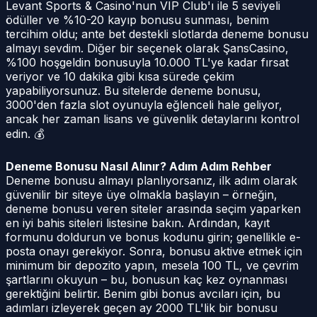
Levant Sports & Casino'nun VIP Club'ı ile 5 seviyeli
ödüller ve %10-20 kayıp bonusu sunması, benim
tercihim oldu; ante bet destekli slotlarda deneme bonusu
almayı sevdim. Diğer bir seçenek olarak ŞansCasino,
%100 hoşgeldin bonusuyla 10.000 TL'ye kadar fırsat
veriyor ve 10 dakika gibi kısa sürede çekim
yapabiliyorsunuz. Bu sitelerde deneme bonusu,
3000'den fazla slot oyunuyla eğlenceli hale geliyor,
ancak her zaman lisans ve güvenlik detaylarını kontrol
edin. 💰
Deneme Bonusu Nasıl Alınır? Adım Adım Rehber
Deneme bonusu almayı planlıyorsanız, ilk adım olarak
güvenilir bir siteye üye olmakla başlayın – örneğin,
deneme bonusu veren siteler arasında seçim yaparken
en iyi bahis siteleri listesine bakın. Ardından, kayıt
formunu doldurun ve bonus kodunu girin; genellikle e-
posta onayı gerekiyor. Sonra, bonusu aktive etmek için
minimum bir depozito yapın, mesela 100 TL, ve çevrim
şartlarını okuyun – bu, bonusun kaç kez oynanması
gerektiğini belirtir. Benim gibi bonus avcıları için, bu
adımları izleyerek geçen ay 2000 TL'lik bir bonusu